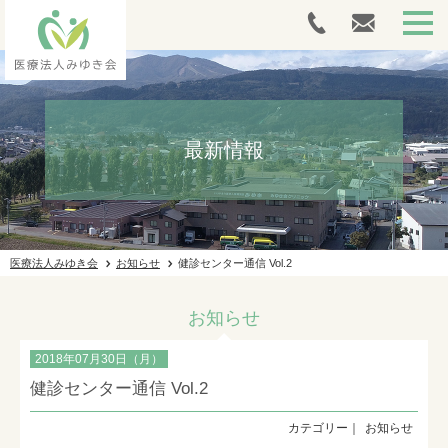
HOME
最新情報
外来案内
人間ドック・健康診断
介護サービス
医療法人みゆき会
お知らせ
健診センター通信 Vol.2
採用情報
お知らせ
施設ギャラリー
2018年07月30日（月）
法人案内
健診センター通信 Vol.2
お問い合わせ
お知らせ