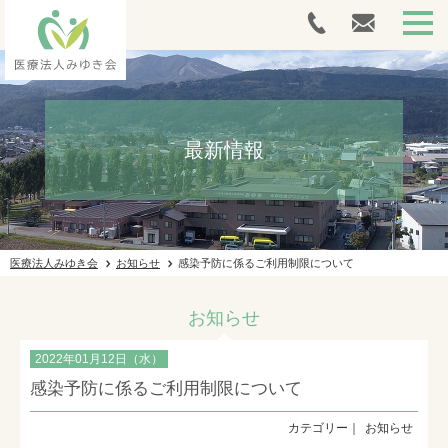
HOME
最新情報
外来案内
人間ドック・健康診断
介護サービス
医療法人みゆき会
お知らせ
感染予防に係るご利用制限について
採用情報
お知らせ
施設ギャラリー
2022年01月12日（水）
法人案内
感染予防に係るご利用制限について
お問い合わせ
お知らせ