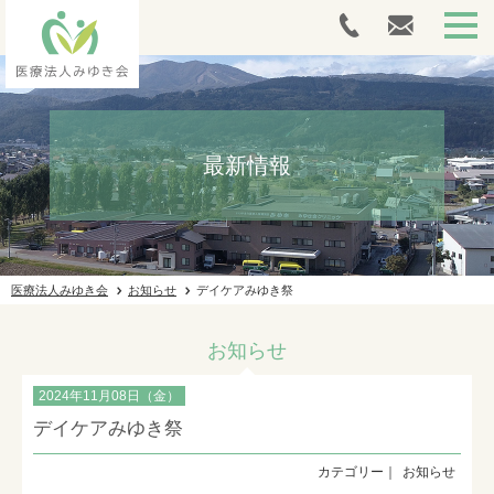
HOME
最新情報
外来案内
人間ドック・健康診断
介護サービス
医療法人みゆき会
お知らせ
デイケアみゆき祭
採用情報
お知らせ
施設ギャラリー
2024年11月08日（金）
法人案内
デイケアみゆき祭
お問い合わせ
お知らせ