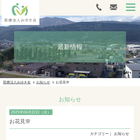
HOME
最新情報
外来案内
人間ドック・健康診断
介護サービス
医療法人みゆき会
お知らせ
お花見🌸
採用情報
お知らせ
施設ギャラリー
2025年04月22日（火）
法人案内
お花見🌸
お問い合わせ
お知らせ